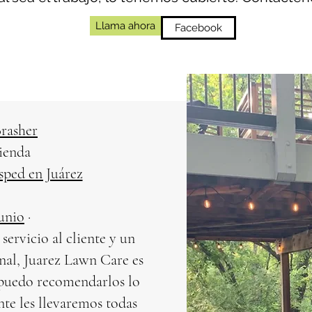
Llama ahora
Facebook
rasher
ienda
sped en Juárez
junio
·
ervicio al cliente y un
onal, Juarez Lawn Care es
o puedo recomendarlos lo
nte les llevaremos todas