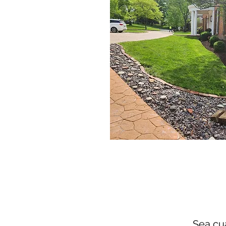
Paisajismo y dise
residencial
Sea cua