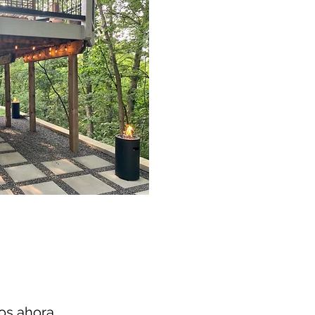
jes duros y mucho
os ahora.