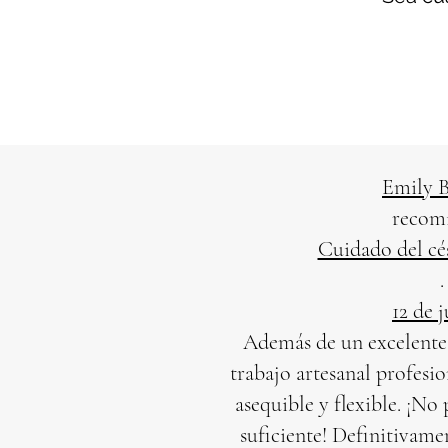
Emily B
recom
Cuidado del cé
.
12 de 
Además de un excelente s
trabajo artesanal profesi
asequible y flexible. ¡N
suficiente! Definitivame