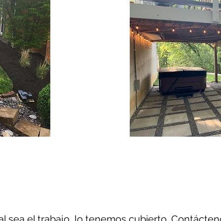
¡Paisa
ño
más!
l sea el trabajo, lo tenemos cubierto. Contácten